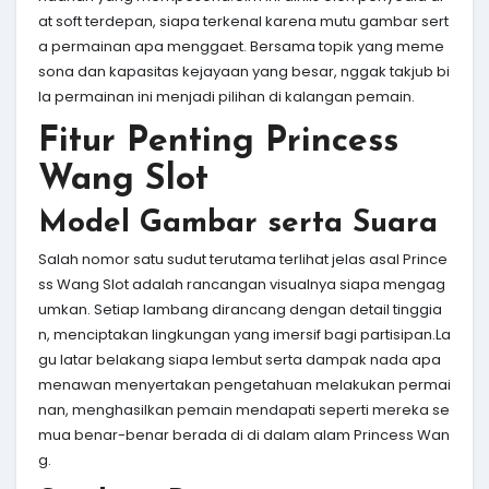
at soft terdepan, siapa terkenal karena mutu gambar sert
a permainan apa menggaet. Bersama topik yang meme
sona dan kapasitas kejayaan yang besar, nggak takjub bi
la permainan ini menjadi pilihan di kalangan pemain.
Fitur Penting Princess
Wang Slot
Model Gambar serta Suara
Salah nomor satu sudut terutama terlihat jelas asal Prince
ss Wang Slot adalah rancangan visualnya siapa mengag
umkan. Setiap lambang dirancang dengan detail tinggia
n, menciptakan lingkungan yang imersif bagi partisipan.La
gu latar belakang siapa lembut serta dampak nada apa
menawan menyertakan pengetahuan melakukan permai
nan, menghasilkan pemain mendapati seperti mereka se
mua benar-benar berada di di dalam alam Princess Wan
g.