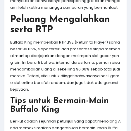
menyatakan bahwasanya partisipan nggak akan mengal
ami lelah ketika menunggu campuran yang bermanfaat.
Peluang Mengalahkan
serta RTP
Buffalo King memberikan RTP LIVE (Return to Player) sama
besar 96.06%, siapa terdiri dari prosentase siapa memad
ai mantap disejajarkan dengan melimpah slot gacor yan
g lain. Ini berarti bahwa, internal durasi lama, pemain bisa
mendambakan ulang di sekeliling 96.06% sebab total judi
mereka. Tetapi, vital untuk diingat bahwasanya hasil gam
e slot online bersifat random, dan juga tidak ada garansi
kejayaan.
Tips untuk Bermain-Main
Buffalo King
Berikut adalah sejumlah petunjuk yang dapat menolong A
nda memaksimalkan pengetahuan bermain-main Buffal