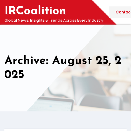
Skip
IRCoalition
to
Contac
content
Global News, Insights & Trends Across Every Industry
Archive: August 25, 2
025