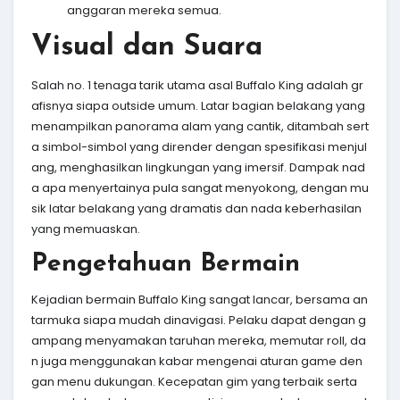
anggaran mereka semua.
Visual dan Suara
Salah no. 1 tenaga tarik utama asal Buffalo King adalah gr
afisnya siapa outside umum. Latar bagian belakang yang
menampilkan panorama alam yang cantik, ditambah sert
a simbol-simbol yang dirender dengan spesifikasi menjul
ang, menghasilkan lingkungan yang imersif. Dampak nad
a apa menyertainya pula sangat menyokong, dengan mu
sik latar belakang yang dramatis dan nada keberhasilan
yang memuaskan.
Pengetahuan Bermain
Kejadian bermain Buffalo King sangat lancar, bersama an
tarmuka siapa mudah dinavigasi. Pelaku dapat dengan g
ampang menyamakan taruhan mereka, memutar roll, da
n juga menggunakan kabar mengenai aturan game den
gan menu dukungan. Kecepatan gim yang terbaik serta