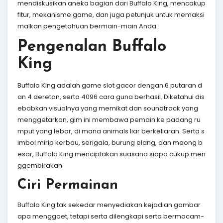
mendiskusikan aneka bagian dari Buffalo King, mencakup
fitur, mekanisme game, dan juga petunjuk untuk memaksi
malkan pengetahuan bermain-main Anda.
Pengenalan Buffalo
King
Buffalo King adalah game slot gacor dengan 6 putaran d
an 4 deretan, serta 4096 cara guna berhasil. Diketahui dis
ebabkan visualnya yang memikat dan soundtrack yang
menggetarkan, gim ini membawa pemain ke padang ru
mput yang lebar, di mana animals liar berkeliaran. Serta s
imbol mirip kerbau, serigala, burung elang, dan meong b
esar, Buffalo King menciptakan suasana siapa cukup men
ggembirakan.
Ciri Permainan
Buffalo King tak sekedar menyediakan kejadian gambar
apa menggaet, tetapi serta dilengkapi serta bermacam-