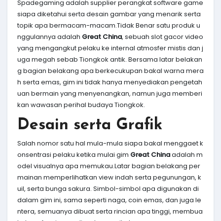
Spadegaming adalah supplier perangkat software game
siapa diketahui serta desain gambar yang menarik serta
topik apa bermacam-macam.Tidak Benar satu produk u
nggulannya adalah
Great China
, sebuah slot gacor video
yang mengangkut pelaku ke internal atmosfer mistis dan j
uga megah sebab Tiongkok antik. Bersama latar belakan
g bagian belakang apa berkecukupan bakal warna mera
h serta emas, gim ini tidak hanya menyediakan pengetah
uan bermain yang menyenangkan, namun juga memberi
kan wawasan perihal budaya Tiongkok.
Desain serta Grafik
Salah nomor satu hal mula-mula siapa bakal menggaet k
onsentrasi pelaku ketika mulai gim
Great China
adalah m
odel visualnya apa memukau.Latar bagian belakang per
mainan memperlihatkan view indah serta pegunungan, k
uil, serta bunga sakura. Simbol-simbol apa digunakan di
dalam gim ini, sama seperti naga, coin emas, dan juga le
ntera, semuanya dibuat serta rincian apa tinggi, membua