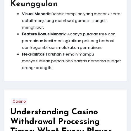
Keunggulan
Visual Menarik:
Desain tampilan yang menarik serta
detail menjulang membuat game ini sangat
menghibur.
Feature Bonus Menarik:
Adanya putaran free dan
permainan kecil meningkatkan peluang berhasil
dan kegembiraan melakukan permainan.
Fleksibilitas Taruhan:
Pemain mampu
menyesuaikan pertaruhan pantas bersama budget
orang-orang itu.
Casino
Understanding Casino
Withdrawal Processing