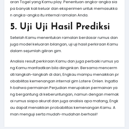
aran Togel yang Kamu play. Penentuan angka-angka sia
pa banyak kali keluar dan eksperimen untuk memasukka
n angka-angka itu internal ramalan Anda.
5. Uji Uji Hasil Prediksi
Setelah Kamu menentukan ramalan berdasar rumus dan
juga model keluaran bilangan, uji uji hasil perkiraan Kamu
dalam sejumlah giliran gim.
Analisis result perkiraan Kamu dan juga perbaiki rumus ya
ng Kamu manfaatkan bila diinginkan. Bersama mencerm
ati langkah-langkah di dari, Engkau mampu menaikkan pr
obabilitas kemenangan internal gim Lotere Onlen. Ingatla
h bahwa permainan Perjudian merupakan permainan ya
ng bergantung di keberuntungan, namun dengan memak
ai rumus siapa akurat dan juga analisis apa matang, Engk
au dapat menaikkan probabilitas kemenangan Kamu. A
man menguji serta mudah-mudahan berhasil!