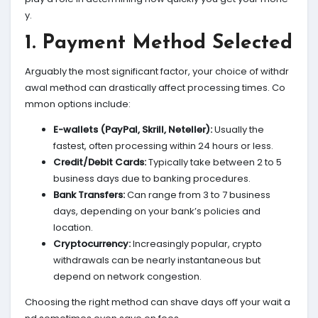
y.
1. Payment Method Selected
Arguably the most significant factor, your choice of withdr
awal method can drastically affect processing times. Co
mmon options include:
E-wallets (PayPal, Skrill, Neteller):
Usually the
fastest, often processing within 24 hours or less.
Credit/Debit Cards:
Typically take between 2 to 5
business days due to banking procedures.
Bank Transfers:
Can range from 3 to 7 business
days, depending on your bank’s policies and
location.
Cryptocurrency:
Increasingly popular, crypto
withdrawals can be nearly instantaneous but
depend on network congestion.
Choosing the right method can shave days off your wait a