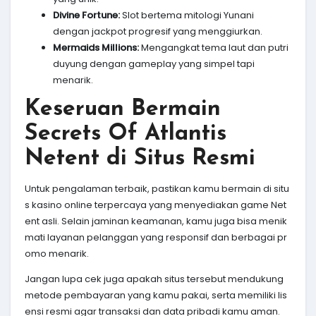
Divine Fortune:
Slot bertema mitologi Yunani
dengan jackpot progresif yang menggiurkan.
Mermaids Millions:
Mengangkat tema laut dan putri
duyung dengan gameplay yang simpel tapi
menarik.
Keseruan Bermain
Secrets Of Atlantis
Netent di Situs Resmi
Untuk pengalaman terbaik, pastikan kamu bermain di situ
s kasino online terpercaya yang menyediakan game Net
ent asli. Selain jaminan keamanan, kamu juga bisa menik
mati layanan pelanggan yang responsif dan berbagai pr
omo menarik.
Jangan lupa cek juga apakah situs tersebut mendukung
metode pembayaran yang kamu pakai, serta memiliki lis
ensi resmi agar transaksi dan data pribadi kamu aman.