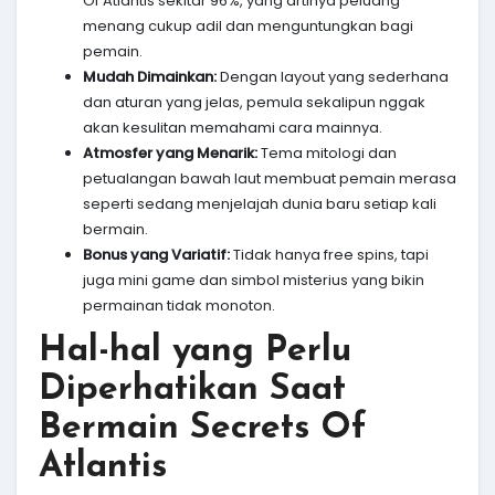
Of Atlantis sekitar 96%, yang artinya peluang
menang cukup adil dan menguntungkan bagi
pemain.
Mudah Dimainkan:
Dengan layout yang sederhana
dan aturan yang jelas, pemula sekalipun nggak
akan kesulitan memahami cara mainnya.
Atmosfer yang Menarik:
Tema mitologi dan
petualangan bawah laut membuat pemain merasa
seperti sedang menjelajah dunia baru setiap kali
bermain.
Bonus yang Variatif:
Tidak hanya free spins, tapi
juga mini game dan simbol misterius yang bikin
permainan tidak monoton.
Hal-hal yang Perlu
Diperhatikan Saat
Bermain Secrets Of
Atlantis