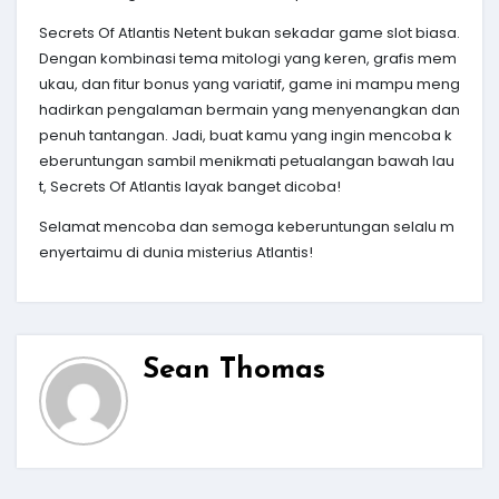
Secrets Of Atlantis Netent bukan sekadar game slot biasa.
Dengan kombinasi tema mitologi yang keren, grafis mem
ukau, dan fitur bonus yang variatif, game ini mampu meng
hadirkan pengalaman bermain yang menyenangkan dan
penuh tantangan. Jadi, buat kamu yang ingin mencoba k
eberuntungan sambil menikmati petualangan bawah lau
t, Secrets Of Atlantis layak banget dicoba!
Selamat mencoba dan semoga keberuntungan selalu m
enyertaimu di dunia misterius Atlantis!
Sean Thomas