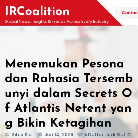
Skip
IRCoalition
to
Contac
content
Global News, Insights & Trends Across Every Industry
Menemukan Pesona
dan Rahasia Tersemb
unyi dalam Secrets O
f Atlantis Netent yan
g Bikin Ketagihan
Situs Slot
Jun 14, 2026
#Daftar Judi Slot G