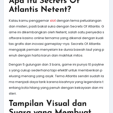
Apa Itu Secrets Of
Atlantis Netent?
Kalau kamu penggemar
slot
dengan tema petualangan
dan misteri, pasti bakal suka dengan Secrets Of Atlantis. G
ame ini dikembangkan oleh Netent, salah satu penyedia s
oftware kasino online ternama yang dikenal dengan kuali
tas grafis dan inovasi gameplay-nya. Secrets Of Atlantis
mengajak pemain menyelam ke dunia bawah laut yang p
enuh dengan harta karun dan makhluk mitos.
Dengan 5 gulungan dan 3 baris, game ini punya 10 payline
s yang cukup sederhana tapi efektif untuk memberikan p
eluang menang yang asyik. Tema Atlantis sendiri sudah la
ma menjadi daya tarik karena kisahnya yang legendaris t
entang kota hilang yang penuh dengan kekayaan dan mi
steri.
Tampilan Visual dan
Suara yang Membuat