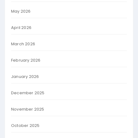
May 2026
April 2026
March 2026
February 2026
January 2026
December 2025
November 2025
October 2025