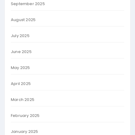
September 2025
August 2025
July 2025
June 2025
May 2025
April 2025
March 2025
February 2025
January 2025