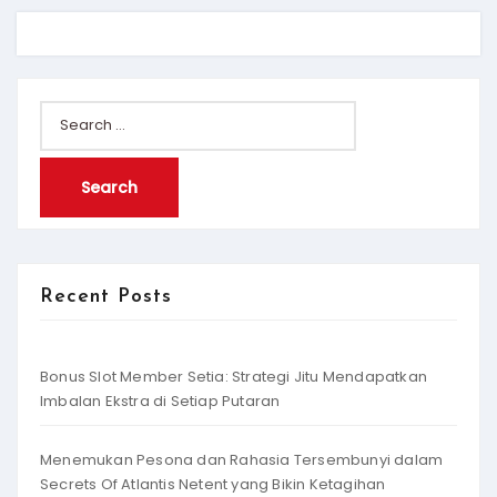
Search
for:
Recent Posts
Bonus Slot Member Setia: Strategi Jitu Mendapatkan
Imbalan Ekstra di Setiap Putaran
Menemukan Pesona dan Rahasia Tersembunyi dalam
Secrets Of Atlantis Netent yang Bikin Ketagihan