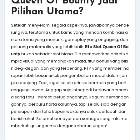
Queen Of Bounty Jadi
Pilihan Utama?
Setelah menyelami segala aspeknya, jawabannya cende
rung iya, terutama untuk kamu yang mencari kombinasi a
ntara tema yang menarik, gameplay yang engaging, dan
peluang matematis yang lebih baik.
Rtp Slot Queen Of Bo
unty
bukan sekadar slot biasa. Dia menawarkan paket ko
mplit: visual yang memanjakan mata, fitur bonus yang biki
n deg-degan, dan yang terpenting, RTP yang memberi ha
rapan lebih besar untuk pengembalian modal dalam jan
gka panjang. Tapi, ingat selalu prinsip bermain yang bert
anggung jawab. Anggap saja ini seperti berlayar bersam
a sang ratu—nikmati petualangannya, kagumi pemandan
gannya, berburu harta karunnya, tapi selalu siap dengan
persiapan dan tahu kapan waktunya untuk berlabuh dan
beristirahat. Selamat berlayar dan semoga sang ratu me
mberkati gulunganmu dengan keberuntungan!