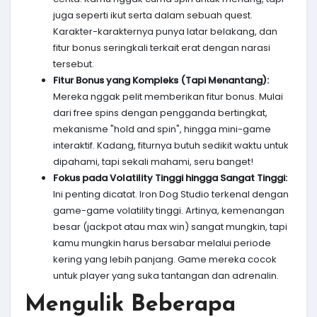
juga seperti ikut serta dalam sebuah quest.
Karakter-karakternya punya latar belakang, dan
fitur bonus seringkali terkait erat dengan narasi
tersebut.
Fitur Bonus yang Kompleks (Tapi Menantang):
Mereka nggak pelit memberikan fitur bonus. Mulai
dari free spins dengan pengganda bertingkat,
mekanisme "hold and spin", hingga mini-game
interaktif. Kadang, fiturnya butuh sedikit waktu untuk
dipahami, tapi sekali mahami, seru banget!
Fokus pada Volatility Tinggi hingga Sangat Tinggi:
Ini penting dicatat. Iron Dog Studio terkenal dengan
game-game volatility tinggi. Artinya, kemenangan
besar (jackpot atau max win) sangat mungkin, tapi
kamu mungkin harus bersabar melalui periode
kering yang lebih panjang. Game mereka cocok
untuk player yang suka tantangan dan adrenalin.
Mengulik Beberapa