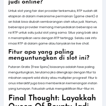
judi online?
Untuk slot yang fair dari provider terkemuka, RTP sudah dit
etapkan di dalam mekanisme permainan (game client) d
an tidak bisa diubah sembarangan oleh situs judi. Namun,
beberapa provider memang menyediakan beberapa ve
rsi RTP untuk satu judul slot yang sama. Situs yang baik aka
n menampilkan versi dengan RTP tertinggi. Selalu cek info
rmasi RTP di dalam game atau tanyakan ke live chat.
Fitur apa yang paling
menguntungkan di slot ini?
Putaran Gratis (Free Spins) biasanya adalah fase paling
menguntungkan, terutama jika dilengkapi dengan fitur ta
mbahan seperti wild sticky atau multiplier progresif. Fitur b
onus interaktif juga bisa memberikan kemenangan instan
yang lumayan. Fokuslah untuk mengaktifkan fitur-fitur ini.
Final Thought: Layakkah