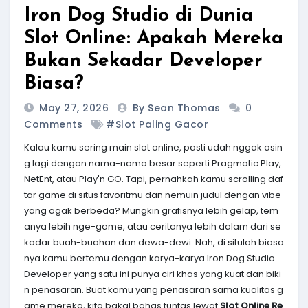
Iron Dog Studio di Dunia
Slot Online: Apakah Mereka
Bukan Sekadar Developer
Biasa?
May 27, 2026
By Sean Thomas
0
Comments
#slot Paling Gacor
Kalau kamu sering main slot online, pasti udah nggak asin
g lagi dengan nama-nama besar seperti Pragmatic Play,
NetEnt, atau Play'n GO. Tapi, pernahkah kamu scrolling daf
tar game di situs favoritmu dan nemuin judul dengan vibe
yang agak berbeda? Mungkin grafisnya lebih gelap, tem
anya lebih nge-game, atau ceritanya lebih dalam dari se
kadar buah-buahan dan dewa-dewi. Nah, di situlah biasa
nya kamu bertemu dengan karya-karya Iron Dog Studio.
Developer yang satu ini punya ciri khas yang kuat dan biki
n penasaran. Buat kamu yang penasaran sama kualitas g
ame mereka, kita bakal bahas tuntas lewat
Slot Online Re