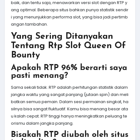
baik, dan tentu saja, menawarkan versi slot dengan RTP y
ang optimal. Beberapa situs bahkan punya statistik sendir
i yang menunjukkan performa slot, yang bisa jadi pertimb
angan tambahan.
Yang Sering Ditanyakan
Tentang Rtp Slot Queen Of
Bounty
Apakah RTP 96% berarti saya
pasti menang?
Sama sekali tidak. RTP adalah perhitungan statistik dalam
jangka waktu yang sangat panjang (jutaan spin) dan meli
batkan semua pemain. Dalam sesi permainan singkat, ha
silnya bisa sangat fluktuatif. Kamu bisa menang besar ata
u kalah cepat. RTP tinggi hanya meningkatkan peluang te
orismu dalam jangka panjang.
Bisakah RTP diubah oleh situs