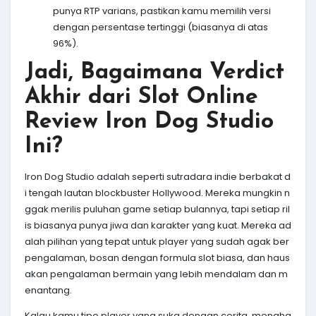
punya RTP varians, pastikan kamu memilih versi
dengan persentase tertinggi (biasanya di atas
96%).
Jadi, Bagaimana Verdict
Akhir dari Slot Online
Review Iron Dog Studio
Ini?
Iron Dog Studio adalah seperti sutradara indie berbakat d
i tengah lautan blockbuster Hollywood. Mereka mungkin n
ggak merilis puluhan game setiap bulannya, tapi setiap ril
is biasanya punya jiwa dan karakter yang kuat. Mereka ad
alah pilihan yang tepat untuk player yang sudah agak ber
pengalaman, bosan dengan formula slot biasa, dan haus
akan pengalaman bermain yang lebih mendalam dan m
enantang.
Kalau kamu tipe player yang suka dengan cerita, mengha