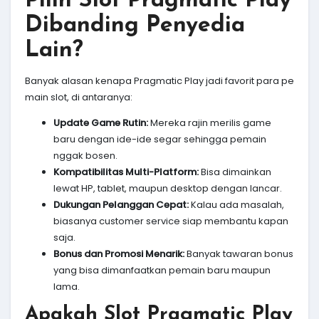
Pilih Slot Pragmatic Play
Dibanding Penyedia
Lain?
Banyak alasan kenapa Pragmatic Play jadi favorit para pe
main slot, di antaranya:
Update Game Rutin:
Mereka rajin merilis game
baru dengan ide-ide segar sehingga pemain
nggak bosen.
Kompatibilitas Multi-Platform:
Bisa dimainkan
lewat HP, tablet, maupun desktop dengan lancar.
Dukungan Pelanggan Cepat:
Kalau ada masalah,
biasanya customer service siap membantu kapan
saja.
Bonus dan Promosi Menarik:
Banyak tawaran bonus
yang bisa dimanfaatkan pemain baru maupun
lama.
Apakah Slot Pragmatic Play