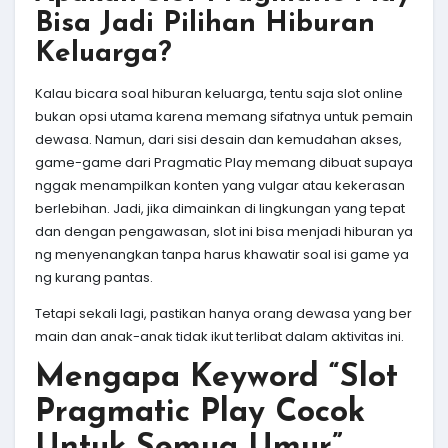
Bisa Jadi Pilihan Hiburan
Keluarga?
Kalau bicara soal hiburan keluarga, tentu saja slot online
bukan opsi utama karena memang sifatnya untuk pemain
dewasa. Namun, dari sisi desain dan kemudahan akses,
game-game dari Pragmatic Play memang dibuat supaya
nggak menampilkan konten yang vulgar atau kekerasan
berlebihan. Jadi, jika dimainkan di lingkungan yang tepat
dan dengan pengawasan, slot ini bisa menjadi hiburan ya
ng menyenangkan tanpa harus khawatir soal isi game ya
ng kurang pantas.
Tetapi sekali lagi, pastikan hanya orang dewasa yang ber
main dan anak-anak tidak ikut terlibat dalam aktivitas ini.
Mengapa Keyword “Slot
Pragmatic Play Cocok
Untuk Semua Umur”