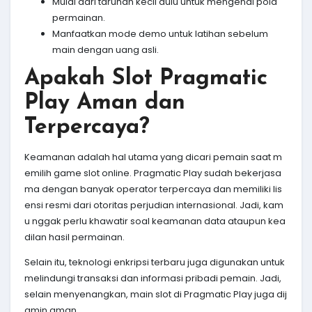
Mulai dari taruhan kecil dulu untuk mengenal pola
permainan.
Manfaatkan mode demo untuk latihan sebelum
main dengan uang asli.
Apakah Slot Pragmatic
Play Aman dan
Terpercaya?
Keamanan adalah hal utama yang dicari pemain saat m
emilih game slot online. Pragmatic Play sudah bekerjasa
ma dengan banyak operator terpercaya dan memiliki lis
ensi resmi dari otoritas perjudian internasional. Jadi, kam
u nggak perlu khawatir soal keamanan data ataupun kea
dilan hasil permainan.
Selain itu, teknologi enkripsi terbaru juga digunakan untuk
melindungi transaksi dan informasi pribadi pemain. Jadi,
selain menyenangkan, main slot di Pragmatic Play juga dij
amin aman.