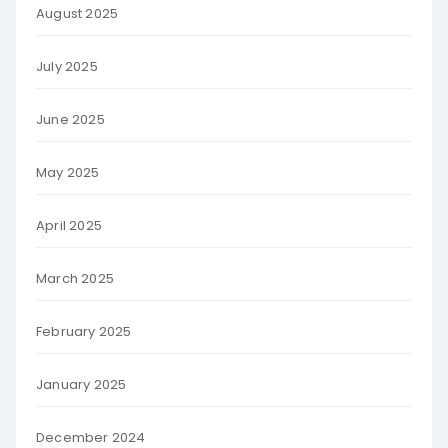
August 2025
July 2025
June 2025
May 2025
April 2025
March 2025
February 2025
January 2025
December 2024