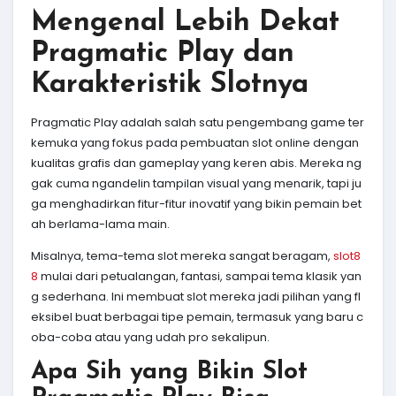
Mengenal Lebih Dekat
Pragmatic Play dan
Karakteristik Slotnya
Pragmatic Play adalah salah satu pengembang game ter
kemuka yang fokus pada pembuatan slot online dengan
kualitas grafis dan gameplay yang keren abis. Mereka ng
gak cuma ngandelin tampilan visual yang menarik, tapi ju
ga menghadirkan fitur-fitur inovatif yang bikin pemain bet
ah berlama-lama main.
Misalnya, tema-tema slot mereka sangat beragam,
slot8
8
mulai dari petualangan, fantasi, sampai tema klasik yan
g sederhana. Ini membuat slot mereka jadi pilihan yang fl
eksibel buat berbagai tipe pemain, termasuk yang baru c
oba-coba atau yang udah pro sekalipun.
Apa Sih yang Bikin Slot