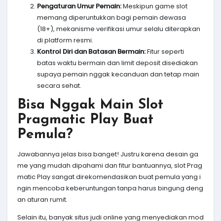
Pengaturan Umur Pemain:
Meskipun game slot
memang diperuntukkan bagi pemain dewasa
(18+), mekanisme verifikasi umur selalu diterapkan
di platform resmi.
Kontrol Diri dan Batasan Bermain:
Fitur seperti
batas waktu bermain dan limit deposit disediakan
supaya pemain nggak kecanduan dan tetap main
secara sehat.
Bisa Nggak Main Slot
Pragmatic Play Buat
Pemula?
Jawabannya jelas bisa banget! Justru karena desain ga
me yang mudah dipahami dan fitur bantuannya, slot Prag
matic Play sangat direkomendasikan buat pemula yang i
ngin mencoba keberuntungan tanpa harus bingung deng
an aturan rumit.
Selain itu, banyak situs judi online yang menyediakan mod