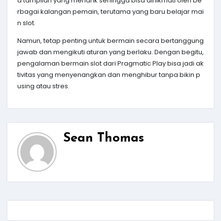
a tampilan yang menarik sehingga bisa dinikmati oleh be
rbagai kalangan pemain, terutama yang baru belajar mai
n slot.
Namun, tetap penting untuk bermain secara bertanggung
jawab dan mengikuti aturan yang berlaku. Dengan begitu,
pengalaman bermain slot dari Pragmatic Play bisa jadi ak
tivitas yang menyenangkan dan menghibur tanpa bikin p
using atau stres.
Sean Thomas