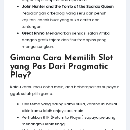
John Hunter and the Tomb of the Scarab Queen:
Petualangan arkeologi yang seru dan penuh
kejutan, cocok buat yang suka cerita dan
tantangan.
Great Rhino:
Menawarkan sensasi safari Afrika
dengan grafik tajam dan fitur free spins yang
menguntungkan.
Gimana Cara Memilih Slot
yang Pas Dari Pragmatic
Play?
Kalau kamu mau coba main, ada beberapa tips supaya n
ggak salah pilih game:
Cek tema yang paling kamu suka, karena ini bakal
bikin kamu lebih enjoy saat main.
Perhatikan RTP (Return to Player) supaya peluang
menangmu lebih tinggi.