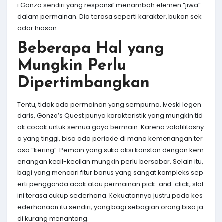
i Gonzo sendiri yang responsif menambah elemen “jiwa”
dalam permainan. Dia terasa seperti karakter, bukan sek
adar hiasan.
Beberapa Hal yang
Mungkin Perlu
Dipertimbangkan
Tentu, tidak ada permainan yang sempurna. Meski legen
daris, Gonzo’s Quest punya karakteristik yang mungkin tid
ak cocok untuk semua gaya bermain. Karena volatilitasny
a yang tinggi, bisa ada periode di mana kemenangan ter
asa “kering”. Pemain yang suka aksi konstan dengan kem
enangan kecil-kecilan mungkin perlu bersabar. Selain itu,
bagi yang mencari fitur bonus yang sangat kompleks sep
erti pengganda acak atau permainan pick-and-click, slot
ini terasa cukup sederhana. Kekuatannya justru pada kes
ederhanaan itu sendiri, yang bagi sebagian orang bisa ja
di kurang menantang.