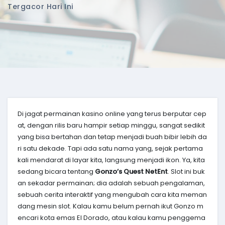
Tergacor Hari Ini
Di jagat permainan kasino online yang terus berputar cep
at, dengan rilis baru hampir setiap minggu, sangat sedikit
yang bisa bertahan dan tetap menjadi buah bibir lebih da
ri satu dekade. Tapi ada satu nama yang, sejak pertama
kali mendarat di layar kita, langsung menjadi ikon. Ya, kita
sedang bicara tentang
Gonzo’s Quest NetEnt
. Slot ini buk
an sekadar permainan; dia adalah sebuah pengalaman,
sebuah cerita interaktif yang mengubah cara kita meman
dang mesin slot. Kalau kamu belum pernah ikut Gonzo m
encari kota emas El Dorado, atau kalau kamu penggema