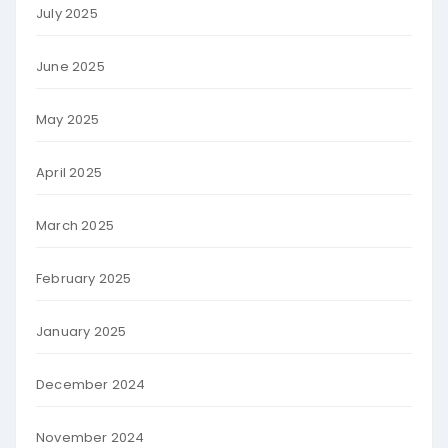
July 2025
June 2025
May 2025
April 2025
March 2025
February 2025
January 2025
December 2024
November 2024