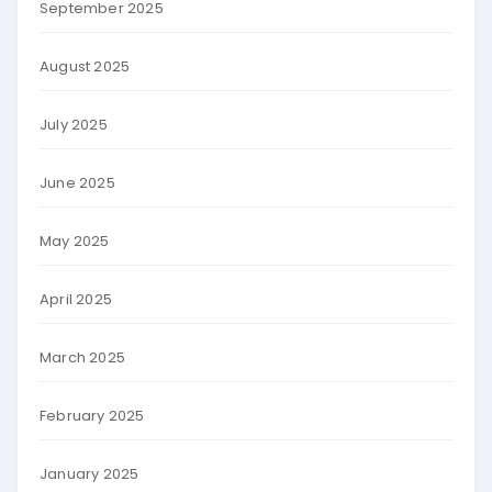
September 2025
August 2025
July 2025
June 2025
May 2025
April 2025
March 2025
February 2025
January 2025