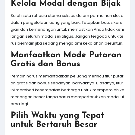
Kelola Modal dengan Bijak
Salah satu rahasia utama sukses dalam permainan slot a
dalah pengelolaan uang yang baik. Tetapkan batas keru
gian dan kemenangan untuk memastikan Anda tidak kehi
langan seluruh modal sekaligus. Jangan tergoda untuk te
rus bermain jika sedang mengalami kekalahan beruntun.
Manfaatkan Mode Putaran
Gratis dan Bonus
Pemain harus memanfaatkan peluang memicu fitur putar
an gratis dan bonus sebanyak-banyaknya. Biasanya, fitur
ini memberi kesempatan berharga untuk memperoleh ke
menangan besar tanpa harus mempertaruhkan modal ut
ama lagi.
Pilih Waktu yang Tepat
untuk Bertaruh Besar