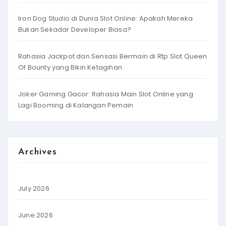
Iron Dog Studio di Dunia Slot Online: Apakah Mereka
Bukan Sekadar Developer Biasa?
Rahasia Jackpot dan Sensasi Bermain di Rtp Slot Queen
Of Bounty yang Bikin Ketagihan
Joker Gaming Gacor: Rahasia Main Slot Online yang
Lagi Booming di Kalangan Pemain
Archives
July 2026
June 2026