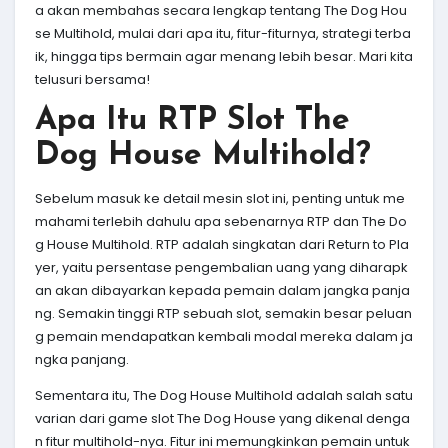
a akan membahas secara lengkap tentang The Dog Hou
se Multihold, mulai dari apa itu, fitur-fiturnya, strategi terba
ik, hingga tips bermain agar menang lebih besar. Mari kita
telusuri bersama!
Apa Itu RTP Slot The
Dog House Multihold?
Sebelum masuk ke detail mesin slot ini, penting untuk me
mahami terlebih dahulu apa sebenarnya RTP dan The Do
g House Multihold. RTP adalah singkatan dari Return to Pla
yer, yaitu persentase pengembalian uang yang diharapk
an akan dibayarkan kepada pemain dalam jangka panja
ng. Semakin tinggi RTP sebuah slot, semakin besar peluan
g pemain mendapatkan kembali modal mereka dalam ja
ngka panjang.
Sementara itu, The Dog House Multihold adalah salah satu
varian dari game slot The Dog House yang dikenal denga
n fitur multihold-nya. Fitur ini memungkinkan pemain untuk