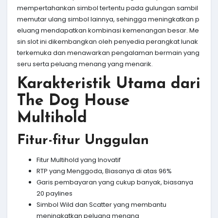
mempertahankan simbol tertentu pada gulungan sambil
memutar ulang simbol lainnya, sehingga meningkatkan p
eluang mendapatkan kombinasi kemenangan besar. Me
sin slot ini dikembangkan oleh penyedia perangkat lunak
terkemuka dan menawarkan pengalaman bermain yang
seru serta peluang menang yang menarik.
Karakteristik Utama dari
The Dog House
Multihold
Fitur-fitur Unggulan
Fitur Multihold yang Inovatif
RTP yang Menggoda, Biasanya di atas 96%
Garis pembayaran yang cukup banyak, biasanya
20 paylines
Simbol Wild dan Scatter yang membantu
meningkatkan peluang menang