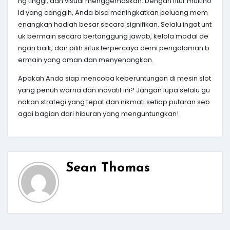
ng tinggi, dan visual menggemaskan. Dengan fitur multiho
ld yang canggih, Anda bisa meningkatkan peluang mem
enangkan hadiah besar secara signifikan. Selalu ingat unt
uk bermain secara bertanggung jawab, kelola modal de
ngan baik, dan pilih situs terpercaya demi pengalaman b
ermain yang aman dan menyenangkan.
Apakah Anda siap mencoba keberuntungan di mesin slot
yang penuh warna dan inovatif ini? Jangan lupa selalu gu
nakan strategi yang tepat dan nikmati setiap putaran seb
agai bagian dari hiburan yang menguntungkan!
Sean Thomas