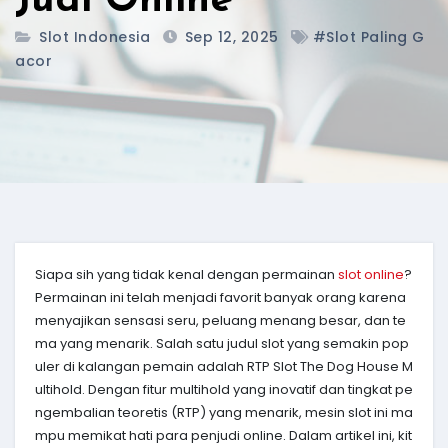
Judi Online
Slot Indonesia
Sep 12, 2025
#slot Paling G
Acor
Siapa sih yang tidak kenal dengan permainan
slot online
?
Permainan ini telah menjadi favorit banyak orang karena
menyajikan sensasi seru, peluang menang besar, dan te
ma yang menarik. Salah satu judul slot yang semakin pop
uler di kalangan pemain adalah RTP Slot The Dog House M
ultihold. Dengan fitur multihold yang inovatif dan tingkat pe
ngembalian teoretis (RTP) yang menarik, mesin slot ini ma
mpu memikat hati para penjudi online. Dalam artikel ini, kit