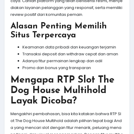
caya. Carilah platform yang telah berlisensi resmi, menye
diakan layanan pelanggan yang responsif, serta memiliki
review positif dari komunitas pemain.
Alasan Penting Memilih
Situs Terpercaya
Keamanan data pribadi dan keuangan terjamin
Transaksi deposit dan withdraw cepat dan aman
Adanya fitur permainan lengkap dan adil
Promo dan bonus yang transparan
Mengapa RTP Slot The
Dog House Multihold
Layak Dicoba?
Mengakhiri pembahasan, bisa kita katakan bahwa RTP Sl
ot The Dog House Multihold adalah pilihan tepat bagi And
a yang mencari slot dengan fitur menarik, peluang mena