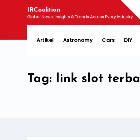
Skip
IRCoalition
to
Global News, Insights & Trends Across Every Industry
content
Artikel
Astronomy
Cars
DIY
Tag: link slot terb