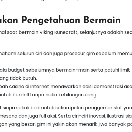
kan Pengetahuan Bermain
aat bermain Viking Runecraft, selanjutnya adalah sedik
ahami seluruh ciri dan juga prosedur gim sebelum memu
ala budget sebelumnya bermain-main serta patuhi limit
ng tidak butuh.
pah casino di internet menawarkan edisi demonstrasi asa
ntuk berdrill tanpa risiko kehilangan uang.
tif siapa sekali baik untuk sekumpulan penggemar slot ya
 dan juga full aksi. Serta ciri-ciri inovasi, ilustrasi s
 yang besar, gim ini yakin akan menarik jiwa banyak par