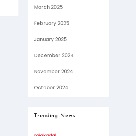
March 2025
February 2025
January 2025
December 2024
November 2024
October 2024
Trending News
rajakadal