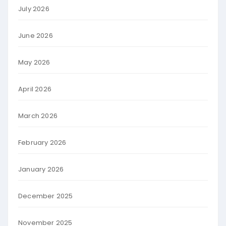
July 2026
June 2026
May 2026
April 2026
March 2026
February 2026
January 2026
December 2025
November 2025