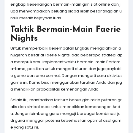
engkapi kesenangan bermain-main gim slot online dan j
uga menyampaikan peluang siapa lebih besar tinggian u
ntuk meraih kejayaan luas.
Taktik Bermain-Main Faerie
Nights
Untuk memperbaiki kesempatan Engkau mengalahkan a
nugerah besar di Faerie Nights, ada beberapa strategi ap
a mampu Kamu implement waktu bermain-main.Pertam
a-tama, pastikan untuk mengerti aturan dan juga paytabl
e game bersama cermat. Dengan mengerti cara aktivitas
game ini, Kamu bisa menggunakan taruhan Anda dan jug
a menaikkan probabilitas kemenangan Anda.
Selain itu, manfaatkan feature bonus gim mirip putaran gr
atis dan simbol buas untuk menaikkan kemenangan And
a. Jangan bimbang guna menguji berbagai kombinasi ju
di guna menggali potensi keberhasilan optimal asal gam
e yang satu ini.