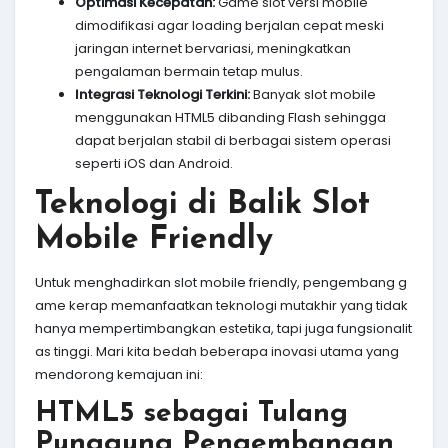
Optimasi Kecepatan:
Game slot versi mobile
dimodifikasi agar loading berjalan cepat meski
jaringan internet bervariasi, meningkatkan
pengalaman bermain tetap mulus.
Integrasi Teknologi Terkini:
Banyak slot mobile
menggunakan HTML5 dibanding Flash sehingga
dapat berjalan stabil di berbagai sistem operasi
seperti iOS dan Android.
Teknologi di Balik Slot
Mobile Friendly
Untuk menghadirkan slot mobile friendly, pengembang g
ame kerap memanfaatkan teknologi mutakhir yang tidak
hanya mempertimbangkan estetika, tapi juga fungsionalit
as tinggi. Mari kita bedah beberapa inovasi utama yang
mendorong kemajuan ini:
HTML5 sebagai Tulang
Punggung Pengembangan