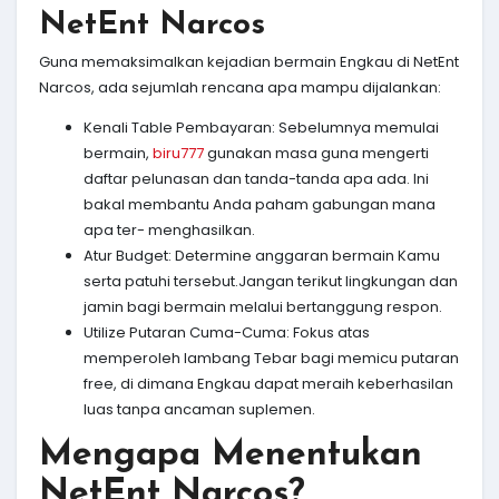
NetEnt Narcos
Guna memaksimalkan kejadian bermain Engkau di NetEnt
Narcos, ada sejumlah rencana apa mampu dijalankan:
Kenali Table Pembayaran: Sebelumnya memulai
bermain,
biru777
gunakan masa guna mengerti
daftar pelunasan dan tanda-tanda apa ada. Ini
bakal membantu Anda paham gabungan mana
apa ter- menghasilkan.
Atur Budget: Determine anggaran bermain Kamu
serta patuhi tersebut.Jangan terikut lingkungan dan
jamin bagi bermain melalui bertanggung respon.
Utilize Putaran Cuma-Cuma: Fokus atas
memperoleh lambang Tebar bagi memicu putaran
free, di dimana Engkau dapat meraih keberhasilan
luas tanpa ancaman suplemen.
Mengapa Menentukan
NetEnt Narcos?