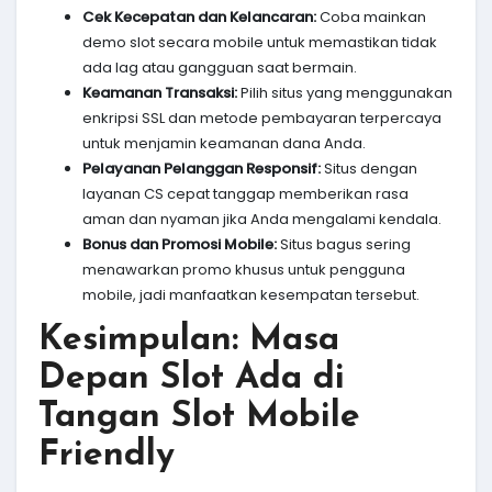
Cek Kecepatan dan Kelancaran:
Coba mainkan
demo slot secara mobile untuk memastikan tidak
ada lag atau gangguan saat bermain.
Keamanan Transaksi:
Pilih situs yang menggunakan
enkripsi SSL dan metode pembayaran terpercaya
untuk menjamin keamanan dana Anda.
Pelayanan Pelanggan Responsif:
Situs dengan
layanan CS cepat tanggap memberikan rasa
aman dan nyaman jika Anda mengalami kendala.
Bonus dan Promosi Mobile:
Situs bagus sering
menawarkan promo khusus untuk pengguna
mobile, jadi manfaatkan kesempatan tersebut.
Kesimpulan: Masa
Depan Slot Ada di
Tangan Slot Mobile
Friendly