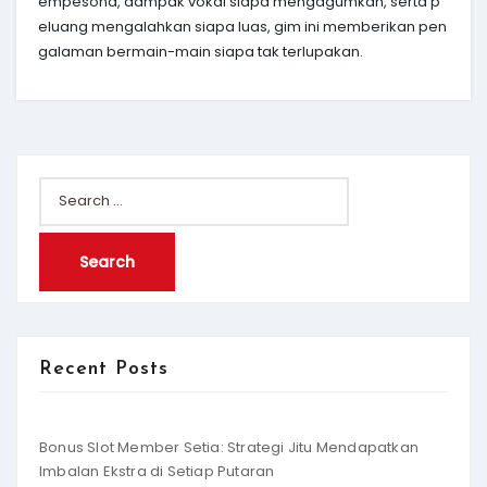
empesona, dampak vokal siapa mengagumkan, serta p
eluang mengalahkan siapa luas, gim ini memberikan pen
galaman bermain-main siapa tak terlupakan.
Search
for:
Recent Posts
Bonus Slot Member Setia: Strategi Jitu Mendapatkan
Imbalan Ekstra di Setiap Putaran