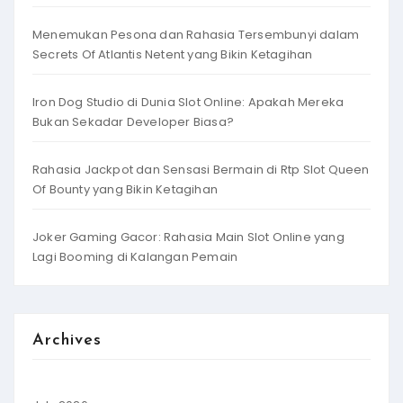
Menemukan Pesona dan Rahasia Tersembunyi dalam
Secrets Of Atlantis Netent yang Bikin Ketagihan
Iron Dog Studio di Dunia Slot Online: Apakah Mereka
Bukan Sekadar Developer Biasa?
Rahasia Jackpot dan Sensasi Bermain di Rtp Slot Queen
Of Bounty yang Bikin Ketagihan
Joker Gaming Gacor: Rahasia Main Slot Online yang
Lagi Booming di Kalangan Pemain
Archives