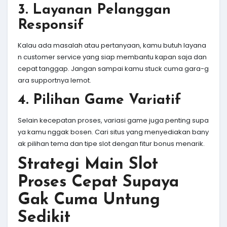
3. Layanan Pelanggan
Responsif
Kalau ada masalah atau pertanyaan, kamu butuh layana
n customer service yang siap membantu kapan saja dan
cepat tanggap. Jangan sampai kamu stuck cuma gara-g
ara supportnya lemot.
4. Pilihan Game Variatif
Selain kecepatan proses, variasi game juga penting supa
ya kamu nggak bosen. Cari situs yang menyediakan bany
ak pilihan tema dan tipe slot dengan fitur bonus menarik.
Strategi Main Slot
Proses Cepat Supaya
Gak Cuma Untung
Sedikit