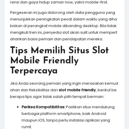
rensi dan gaya hidup zaman now, yakni mobile-first.
Pergeseran ini juga didorong oleh data pengguna yang
menunjukkan peningkatan pesat dalam waktu yang diha
biskan di perangkat mobile dibanding desktop. Bila tidak
mengikuti tren ini, penyedia slot akan sulit untuk mempert
ahankan basis pemain dan pendapatan mereka.
Tips Memilih Situs Slot
Mobile Friendly
Terpercaya
Jika Anda seorang pemain yang ingin merasakan kemud
ahan dan fleksibilitas dari
slot mobile friendly
, berikut be
berapa tips agar tidak salah pilih tempat bermain:
Periksa Kompatibilitas:
Pastikan situs mendukung
berbagai platform smartphone, baik Android
maupun iOS, tanpa perlu instalasi aplikasi yang
rumit.