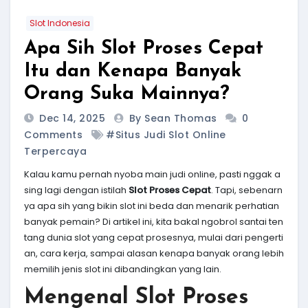
Slot Indonesia
Apa Sih Slot Proses Cepat
Itu dan Kenapa Banyak
Orang Suka Mainnya?
Dec 14, 2025
By Sean Thomas
0
Comments
#situs Judi Slot Online
Terpercaya
Kalau kamu pernah nyoba main judi online, pasti nggak a
sing lagi dengan istilah
Slot Proses Cepat
. Tapi, sebenarn
ya apa sih yang bikin slot ini beda dan menarik perhatian
banyak pemain? Di artikel ini, kita bakal ngobrol santai ten
tang dunia slot yang cepat prosesnya, mulai dari pengerti
an, cara kerja, sampai alasan kenapa banyak orang lebih
memilih jenis slot ini dibandingkan yang lain.
Mengenal Slot Proses