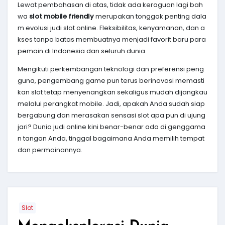
Lewat pembahasan di atas, tidak ada keraguan lagi bah
wa
slot mobile friendly
merupakan tonggak penting dala
m evolusi judi slot online. Fleksibilitas, kenyamanan, dan a
kses tanpa batas membuatnya menjadi favorit baru para
pemain di Indonesia dan seluruh dunia.
Mengikuti perkembangan teknologi dan preferensi peng
guna, pengembang game pun terus berinovasi memasti
kan slot tetap menyenangkan sekaligus mudah dijangkau
melalui perangkat mobile. Jadi, apakah Anda sudah siap
bergabung dan merasakan sensasi slot apa pun di ujung
jari? Dunia judi online kini benar-benar ada di genggama
n tangan Anda, tinggal bagaimana Anda memilih tempat
dan permainannya.
Slot