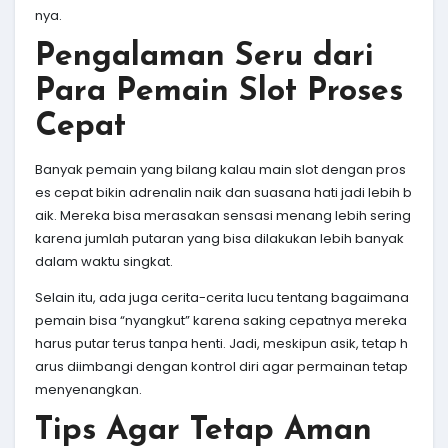
nya.
Pengalaman Seru dari
Para Pemain Slot Proses
Cepat
Banyak pemain yang bilang kalau main slot dengan pros
es cepat bikin adrenalin naik dan suasana hati jadi lebih b
aik. Mereka bisa merasakan sensasi menang lebih sering
karena jumlah putaran yang bisa dilakukan lebih banyak
dalam waktu singkat.
Selain itu, ada juga cerita-cerita lucu tentang bagaimana
pemain bisa “nyangkut” karena saking cepatnya mereka
harus putar terus tanpa henti. Jadi, meskipun asik, tetap h
arus diimbangi dengan kontrol diri agar permainan tetap
menyenangkan.
Tips Agar Tetap Aman