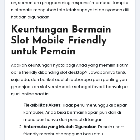
an, sementara programming responsif membuat tampila
n otomatis mengubah tata letak supaya tetap nyaman dili
hat dan digunakan.
Keuntungan Bermain
Slot Mobile Friendly
untuk Pemain
Adakah keuntungan nyata bagi Anda yang memilih slot m
obile friendly dibanding slot desktop? Jawabannya tentu
saja ada, dan berikut adalah beberapa poin penting yan
g menjadikan slot versi mobile sebagai favorit banyak pe
njudi online saat ini:
Fleksibilitas Akses:
Tidak perlu menunggu di depan
komputer, Anda bisa bermain kapan pun dan di
mana pun hanya dari ponsel di tangan.
Antarmuka yang Mudah Digunakan:
Desain user-
friendly membuat pengguna baru atau