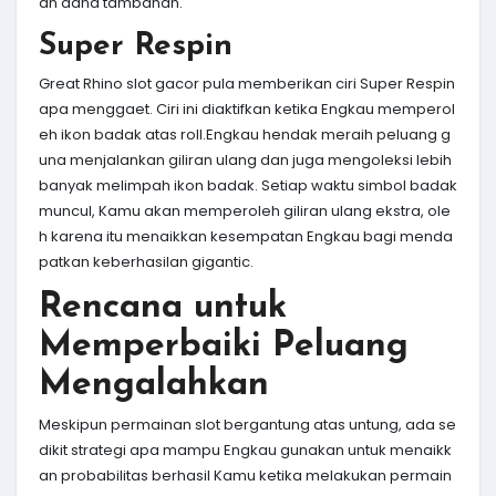
an dana tambahan.
Super Respin
Great Rhino slot gacor pula memberikan ciri Super Respin
apa menggaet. Ciri ini diaktifkan ketika Engkau memperol
eh ikon badak atas roll.Engkau hendak meraih peluang g
una menjalankan giliran ulang dan juga mengoleksi lebih
banyak melimpah ikon badak. Setiap waktu simbol badak
muncul, Kamu akan memperoleh giliran ulang ekstra, ole
h karena itu menaikkan kesempatan Engkau bagi menda
patkan keberhasilan gigantic.
Rencana untuk
Memperbaiki Peluang
Mengalahkan
Meskipun permainan slot bergantung atas untung, ada se
dikit strategi apa mampu Engkau gunakan untuk menaikk
an probabilitas berhasil Kamu ketika melakukan permain