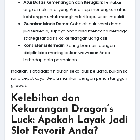
Atur Batas Kemenangan dan Kerugian:
Tentukan
angka maksimal yang Anda siap menangkan atau
kehilangan untuk menghindari keputusan impulsif.
Gunakan Mode Demo:
Cobalah dulu versi demo
jika tersedia, supaya Anda bisa mencoba berbagai
strategi tanpa risiko kehilangan uang asli.
Konsistensi Bermain:
Sering bermain dengan
disiplin bisa meningkatkan wawasan Anda
terhadap pola permainan.
Ingatlah, slot adalah hiburan sekaligus peluang, bukan sa
rana cepat kaya. Selalu mainkan dengan penuh tanggun
g jawab.
Kelebihan dan
Kekurangan Dragon’s
Luck: Apakah Layak Jadi
Slot Favorit Anda?