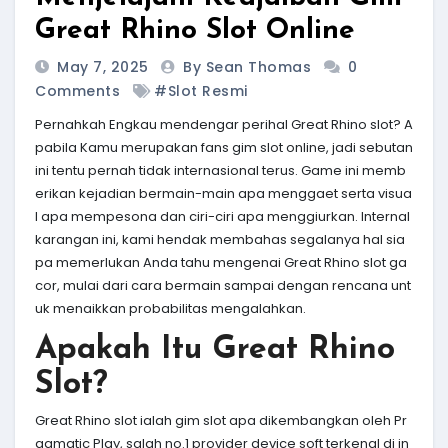
Great Rhino Slot Online
May 7, 2025
By Sean Thomas
0
Comments
#slot Resmi
Pernahkah Engkau mendengar perihal Great Rhino slot? A
pabila Kamu merupakan fans gim slot online, jadi sebutan
ini tentu pernah tidak internasional terus. Game ini memb
erikan kejadian bermain-main apa menggaet serta visua
l apa mempesona dan ciri-ciri apa menggiurkan. Internal
karangan ini, kami hendak membahas segalanya hal sia
pa memerlukan Anda tahu mengenai Great Rhino slot ga
cor, mulai dari cara bermain sampai dengan rencana unt
uk menaikkan probabilitas mengalahkan.
Apakah Itu Great Rhino
Slot?
Great Rhino slot ialah gim slot apa dikembangkan oleh Pr
agmatic Play, salah no.1 provider device soft terkenal di in