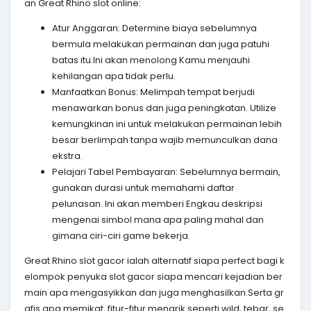
an Great Rhino slot online:
Atur Anggaran: Determine biaya sebelumnya
bermula melakukan permainan dan juga patuhi
batas itu.Ini akan menolong Kamu menjauhi
kehilangan apa tidak perlu.
Manfaatkan Bonus: Melimpah tempat berjudi
menawarkan bonus dan juga peningkatan. Utilize
kemungkinan ini untuk melakukan permainan lebih
besar berlimpah tanpa wajib memunculkan dana
ekstra.
Pelajari Tabel Pembayaran: Sebelumnya bermain,
gunakan durasi untuk memahami daftar
pelunasan. Ini akan memberi Engkau deskripsi
mengenai simbol mana apa paling mahal dan
gimana ciri-ciri game bekerja.
Great Rhino slot gacor ialah alternatif siapa perfect bagi k
elompok penyuka slot gacor siapa mencari kejadian ber
main apa mengasyikkan dan juga menghasilkan.Serta gr
afis apa memikat, fitur-fitur menarik seperti wild, tebar, se