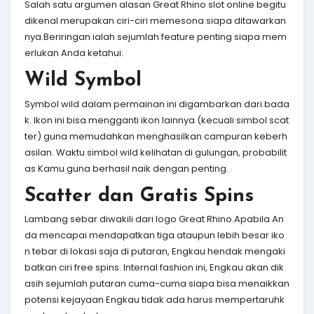
Salah satu argumen alasan Great Rhino slot online begitu
dikenal merupakan ciri-ciri memesona siapa ditawarkan
nya.Beriringan ialah sejumlah feature penting siapa mem
erlukan Anda ketahui:
Wild Symbol
Symbol wild dalam permainan ini digambarkan dari bada
k. Ikon ini bisa mengganti ikon lainnya (kecuali simbol scat
ter) guna memudahkan menghasilkan campuran keberh
asilan. Waktu simbol wild kelihatan di gulungan, probabilit
as Kamu guna berhasil naik dengan penting.
Scatter dan Gratis Spins
Lambang sebar diwakili dari logo Great Rhino.Apabila An
da mencapai mendapatkan tiga ataupun lebih besar iko
n tebar di lokasi saja di putaran, Engkau hendak mengaki
batkan ciri free spins. Internal fashion ini, Engkau akan dik
asih sejumlah putaran cuma-cuma siapa bisa menaikkan
potensi kejayaan Engkau tidak ada harus mempertaruhk