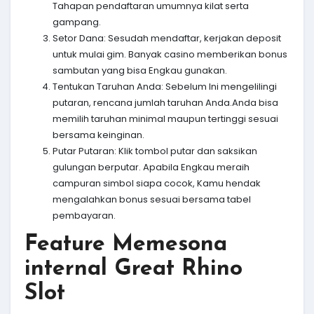
Tahapan pendaftaran umumnya kilat serta
gampang.
Setor Dana: Sesudah mendaftar, kerjakan deposit
untuk mulai gim. Banyak casino memberikan bonus
sambutan yang bisa Engkau gunakan.
Tentukan Taruhan Anda: Sebelum Ini mengelilingi
putaran, rencana jumlah taruhan Anda.Anda bisa
memilih taruhan minimal maupun tertinggi sesuai
bersama keinginan.
Putar Putaran: Klik tombol putar dan saksikan
gulungan berputar. Apabila Engkau meraih
campuran simbol siapa cocok, Kamu hendak
mengalahkan bonus sesuai bersama tabel
pembayaran.
Feature Memesona
internal Great Rhino
Slot