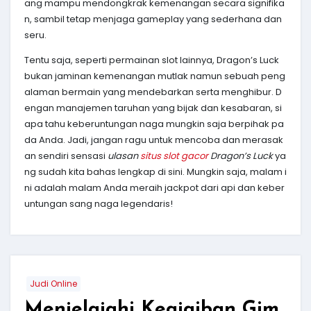
ang mampu mendongkrak kemenangan secara signifika
n, sambil tetap menjaga gameplay yang sederhana dan
seru.
Tentu saja, seperti permainan slot lainnya, Dragon’s Luck
bukan jaminan kemenangan mutlak namun sebuah peng
alaman bermain yang mendebarkan serta menghibur. D
engan manajemen taruhan yang bijak dan kesabaran, si
apa tahu keberuntungan naga mungkin saja berpihak pa
da Anda. Jadi, jangan ragu untuk mencoba dan merasak
an sendiri sensasi
ulasan
situs slot gacor
Dragon’s Luck
ya
ng sudah kita bahas lengkap di sini. Mungkin saja, malam i
ni adalah malam Anda meraih jackpot dari api dan keber
untungan sang naga legendaris!
Judi Online
Menjelajahi Keajaiban Gim