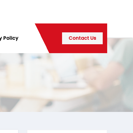
y Policy
Contact Us