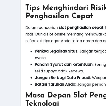
Tips Menghindari Risi
Penghasilan Cepat
Dalam pencarian
slot penghasilan cepat
,
ritas. Dunia slot online memang menawarkan
n. Berikut tips agar Anda tetap aman dan c
Periksa Legalitas Situs:
Jangan tergoda
nyata.
Pahami Syarat dan Ketentuan:
Sering
teliti supaya tidak kecewa.
Jangan Berbagi Data Pribadi:
Waspada
Batasi Taruhan Anda:
Jangan pernah b
Masa Depan Slot Peng
Teknologi