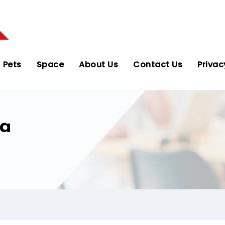
Pets
Space
About Us
Contact Us
Privac
ya