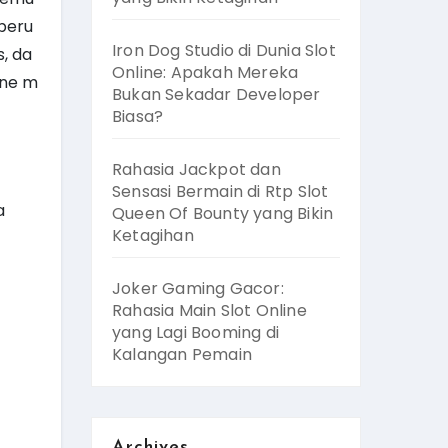
beru
Iron Dog Studio di Dunia Slot
, da
Online: Apakah Mereka
ine m
Bukan Sekadar Developer
Biasa?
Rahasia Jackpot dan
Sensasi Bermain di Rtp Slot
a
Queen Of Bounty yang Bikin
Ketagihan
Joker Gaming Gacor:
Rahasia Main Slot Online
yang Lagi Booming di
Kalangan Pemain
Archives