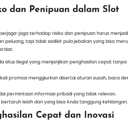
ko dan Penipuan dalam Slot
 berjaga-jaga terhadap risiko dan penipuan harus menjadi
 peluang, tapi tidak sedikit pula jebakan yang bisa meru
erdas:
 situs ilegal yang menjanjikan penghasilan cepat tanpa 
kali promosi menggiurkan disertai aturan susah, baca d
i permintaan informasi pribadi yang tidak relevan.
ertaruh lebih dari yang bisa Anda tanggung kehilangan.
hasilan Cepat dan Inovasi