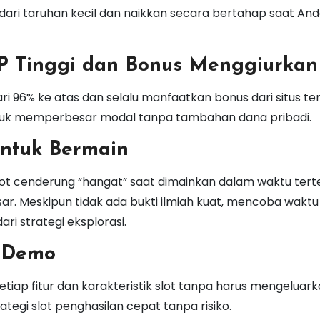
 dari taruhan kecil dan naikkan secara bertahap saat And
TP Tinggi dan Bonus Menggiurkan
i 96% ke atas dan selalu manfaatkan bonus dari situs te
ntuk memperbesar modal tanpa tambahan dana pribadi.
untuk Bermain
t cenderung “hangat” saat dimainkan dalam waktu tert
r. Meskipun tidak ada bukti ilmiah kuat, mencoba waktu
i strategi eksplorasi.
e Demo
ap fitur dan karakteristik slot tanpa harus mengeluark
ategi slot penghasilan cepat tanpa risiko.